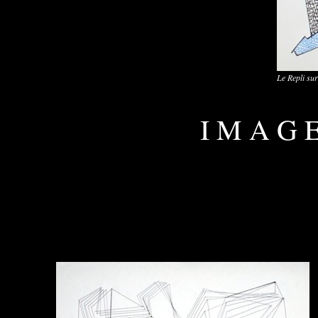
Le Repli sur
I M A G