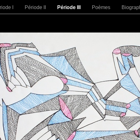
riode I
Période II
Période III
Poèmes
Biogra